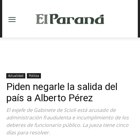
Actualidad
Politica
Piden negarle la salida del
país a Alberto Pérez
El exjefe de Gabinete de Scioli está acusado de
administración fraudulenta e incumplimiento de los
deberes de funcionario público. La jueza tiene cinco
días para resolver.