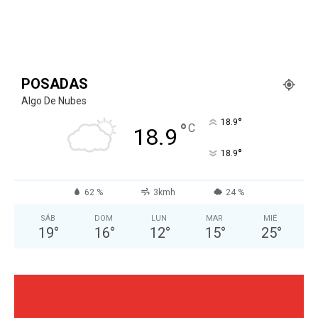
POSADAS
Algo De Nubes
°
18.9
°
C
18.9
°
18.9
62 %
3kmh
24 %
SÁB
DOM
LUN
MAR
MIÉ
19
°
16
°
12
°
15
°
25
°