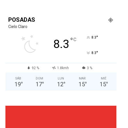
POSADAS
Cielo Claro
°
8.3
°
C
8.3
°
8.3
92 %
1.8kmh
3 %
SÁB
DOM
LUN
MAR
MIÉ
19
°
17
°
12
°
15
°
15
°