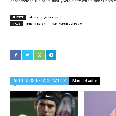
desencadenó la ruptura final. ¿Será cierto este rumor? Hasta e
FUENTE
elintransigente.com
TAGS
Jimena Barón
Juan Martín Del Potro
ARTÍCULOS RELACIONADOS
Más del autor