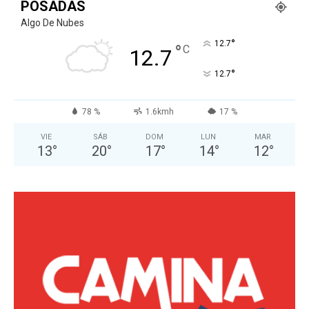
POSADAS
Algo De Nubes
°
12.7
°
C
12.7
°
12.7
78 %
1.6kmh
17 %
VIE
SÁB
DOM
LUN
MAR
13
°
20
°
17
°
14
°
12
°