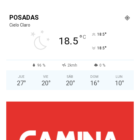
POSADAS
Cielo Claro
°
18.5
°
C
18.5
°
18.5
96 %
2kmh
0 %
JUE
VIE
SÁB
DOM
LUN
27
°
20
°
20
°
16
°
10
°