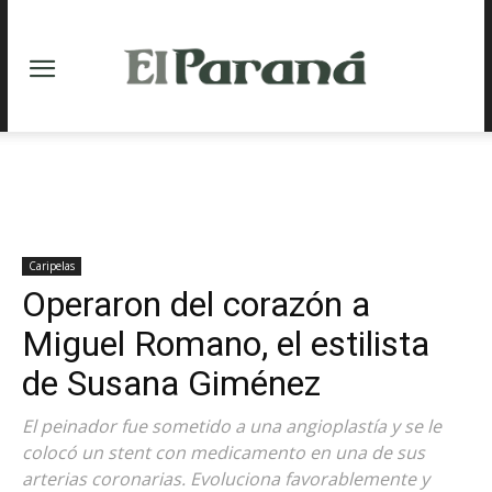
Caripelas
Operaron del corazón a
Miguel Romano, el estilista
de Susana Giménez
El peinador fue sometido a una angioplastía y se le
colocó un stent con medicamento en una de sus
arterias coronarias. Evoluciona favorablemente y