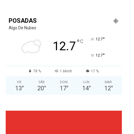
POSADAS
Algo De Nubes
°
12.7
°
C
12.7
°
12.7
78 %
1.6kmh
17 %
VIE
SÁB
DOM
LUN
MAR
13
°
20
°
17
°
14
°
12
°