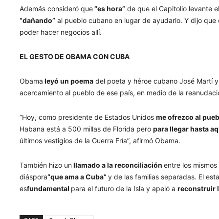
Además consideró que
“es hora”
de que el Capitolio levante 
“dañando”
al pueblo cubano en lugar de ayudarlo. Y dijo que
poder hacer negocios allí.
EL GESTO DE OBAMA CON CUBA
Obama
leyó un poema
del poeta y héroe cubano José Martí y 
acercamiento al pueblo de ese país, en medio de la reanudación
“Hoy, como presidente de Estados Unidos
me ofrezco al pueb
Habana está a 500 millas de Florida pero
para llegar hasta a
últimos vestigios de la Guerra Fría”, afirmó Obama.
También hizo un
llamado a la reconciliación
entre los mismos 
diáspora
“que ama a Cuba”
y de las familias separadas. El es
es
fundamental
para el futuro de la Isla y apeló a
reconstruir 