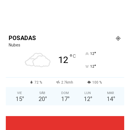
POSADAS
Nubes
°
12
°
C
12
°
12
72 %
2.7kmh
100 %
VIE
SÁB
DOM
LUN
MAR
15
°
20
°
17
°
12
°
14
°