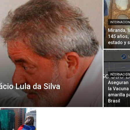
Diario
INTERNACION
Miranda, 
145 años, 
estado y 
INTERNACION
Aseguran 
ácio Lula da Silva
la Vacuna 
amarilla p
Brasil