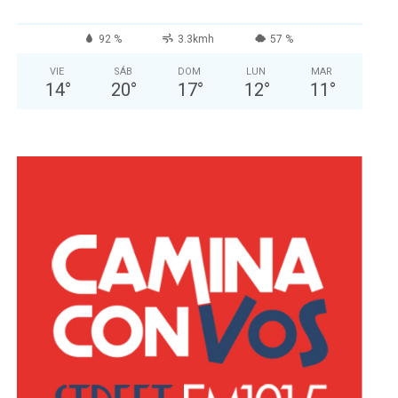
92 %
3.3kmh
57 %
VIE
SÁB
DOM
LUN
MAR
14
°
20
°
17
°
12
°
11
°