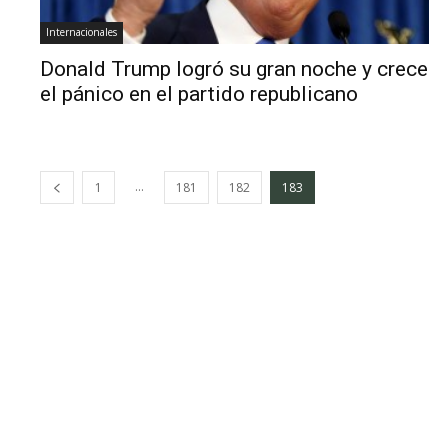
Internacionales
Donald Trump logró su gran noche y crece
el pánico en el partido republicano
...
1
181
182
183