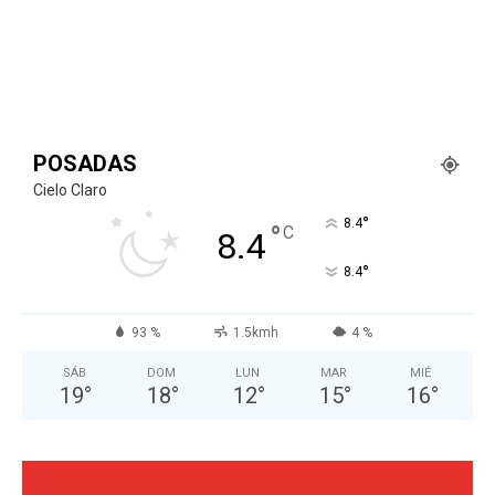
POSADAS
Cielo Claro
°
8.4
°
C
8.4
°
8.4
93 %
1.5kmh
4 %
SÁB
DOM
LUN
MAR
MIÉ
19
°
18
°
12
°
15
°
16
°