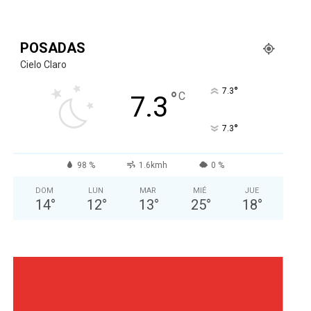
POSADAS
Cielo Claro
°
7.3
°
C
7.3
°
7.3
98 %
1.6kmh
0 %
DOM
LUN
MAR
MIÉ
JUE
14
°
12
°
13
°
25
°
18
°