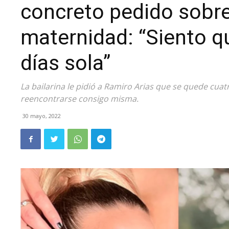
concreto pedido sobre l
maternidad: “Siento q
días sola”
La bailarina le pidió a Ramiro Arias que se quede cuatr
reencontrarse consigo misma.
30 mayo, 2022