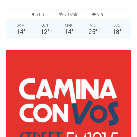
91 %
3.1kmh
0 %
DOM
LUN
MAR
MIÉ
JUE
14
°
12
°
14
°
25
°
18
°