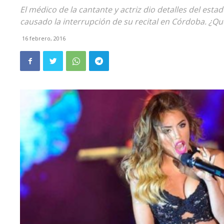
El médico de la cantante y actriz dio detalles del est
causado la interrupción de su recital en Córdoba. ¿Qu
16 febrero, 2016