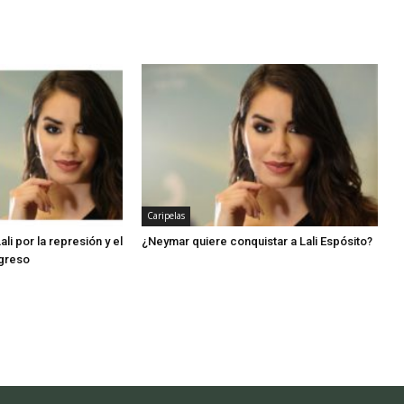
Caripelas
Lali por la represión y el
¿Neymar quiere conquistar a Lali Espósito?
greso