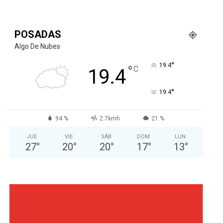
POSADAS
Algo De Nubes
°
19.4
°
C
19.4
°
19.4
94 %
2.7kmh
21 %
JUE
VIE
SÁB
DOM
LUN
27
°
20
°
20
°
17
°
13
°