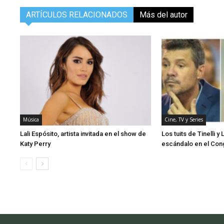
ARTÍCULOS RELACIONADOS
Más del autor
Música
Cine, TV y Series
Lali Espósito, artista invitada en el show de
Los tuits de Tinelli y 
Katy Perry
escándalo en el Con