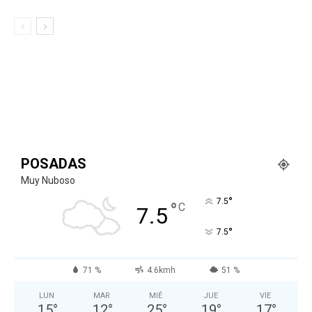
POSADAS
Muy Nuboso
°
7.5
°
C
7.5
°
7.5
71 %
4.6kmh
51 %
LUN
MAR
MIÉ
JUE
VIE
15
°
12
°
25
°
19
°
17
°