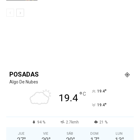
POSADAS
Algo De Nubes
°
19.4
°
C
19.4
°
19.4
94 %
2.7kmh
21 %
JUE
VIE
SÁB
DOM
LUN