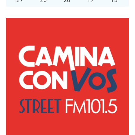
27
°
20
°
20
°
17
°
13
°