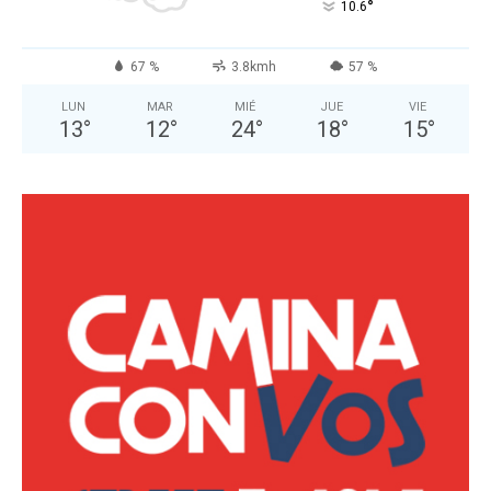
°
10.6
67 %
3.8kmh
57 %
LUN
MAR
MIÉ
JUE
VIE
13
°
12
°
24
°
18
°
15
°