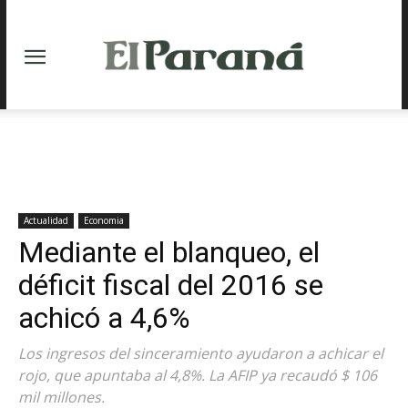
Actualidad
Economia
Mediante el blanqueo, el
déficit fiscal del 2016 se
achicó a 4,6%
Los ingresos del sinceramiento ayudaron a achicar el
rojo, que apuntaba al 4,8%. La AFIP ya recaudó $ 106
mil millones.