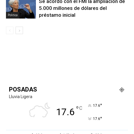
Se acordó con el FMI la ampliación de
5.000 millones de dólares del
préstamo inicial
Politica
POSADAS
Lluvia Ligera
°
17.6
°
C
17.6
°
17.6