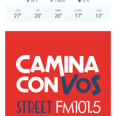
98 %
1.8kmh
32 %
JUE
VIE
SÁB
DOM
LUN
27
°
20
°
20
°
17
°
13
°