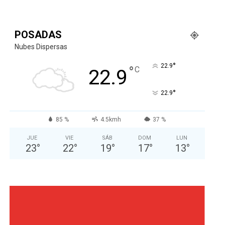
POSADAS
Nubes Dispersas
°
22.9
°
C
22.9
°
22.9
85 %
4.5kmh
37 %
JUE
VIE
SÁB
DOM
LUN
23
°
22
°
19
°
17
°
13
°