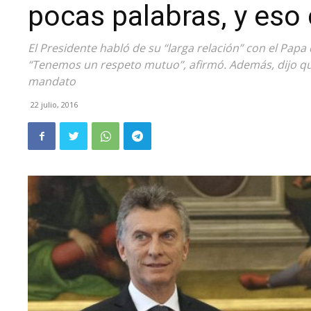
pocas palabras, y eso
El Presidente habló de su “larga relación” con el Pap
“Tenemos un respeto mutuo”, afirmó. Además, dijo que 
mandato
22 julio, 2016