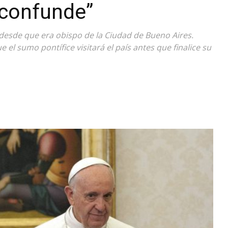
 confunde”
Diario
a desde que era obispo de la Ciudad de Bueno Aires.
el sumo pontífice visitará el país antes que finalice su