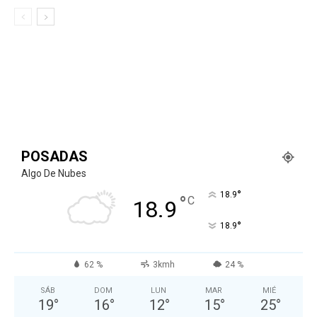
POSADAS
Algo De Nubes
°
18.9
°
C
18.9
°
18.9
62 %
3kmh
24 %
SÁB
DOM
LUN
MAR
MIÉ
19
°
16
°
12
°
15
°
25
°