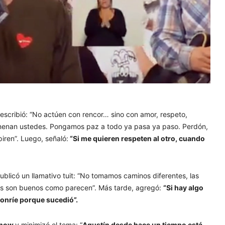
escribió: “No actúen con rencor… sino con amor, respeto,
enenan ustedes. Pongamos paz a todo ya pasa ya paso. Perdón,
piren”. Luego, señaló:
“Si me quieren respeten al otro, cuando
publicó un llamativo tuit: “No tomamos caminos diferentes, las
os son buenos como parecen”. Más tarde, agregó:
“Si hay algo
sonríe porque sucedió”.
show
y minimizó el tema: “
Agustín desde hace un tiempo está