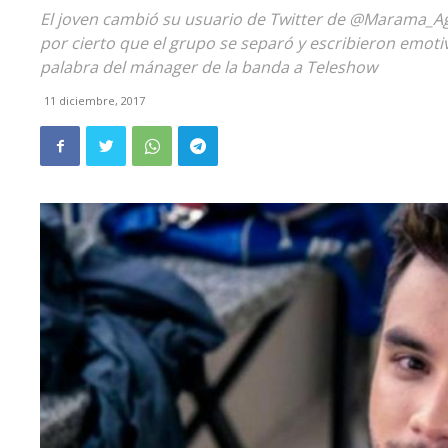
El joven cambió su usuario de Twitter de @Marama_A
por cierto que el grupo se separó y escribieron emo
palabra del mánager de la banda a Teleshow
11 diciembre, 2017