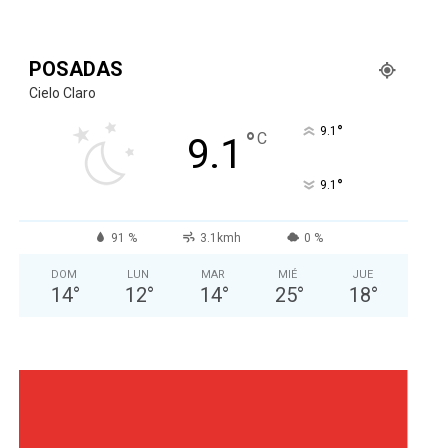
POSADAS
Cielo Claro
°
9.1
°
C
9.1
°
9.1
91 %
3.1kmh
0 %
DOM
LUN
MAR
MIÉ
JUE
14
°
12
°
14
°
25
°
18
°