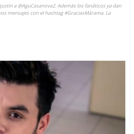
gustin a @AguCasanova2. Además los fanáticos ya dan
Diario
tivos mensajes con el hashtag #GraciasMárama. La