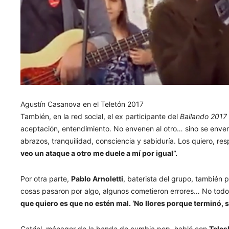
Agustín Casanova en el Teletón 2017
También, en la red social, el ex participante del
Bailando 2017
aceptación, entendimiento. No envenen al otro… sino se env
abrazos, tranquilidad, consciencia y sabiduría. Los quiero, res
veo un ataque a otro me duele a mí por igual”.
Por otra parte,
Pablo Arnoletti
, baterista del grupo, también 
cosas pasaron por algo, algunos cometieron errores… No tod
que quiero es que no estén mal. ‘No llores porque terminó, 
Catriel, mánager de la banda de cumbia pop, habló con
Tele