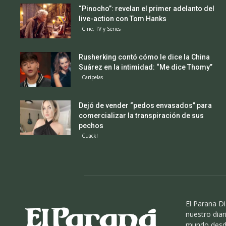
“Pinocho”: revelan el primer adelanto del
live-action con Tom Hanks
Cine, TV y Series
Rusherking contó cómo le dice la China
Suárez en la intimidad: “Me dice Thomy”
Caripelas
Dejó de vender “pedos envasados” para
comercializar la transpiración de sus
pechos
Cuack!
El Parana Di
nuestro diari
mundo desde