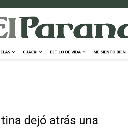
PELAS
CUACK!
ESTILO DE VIDA
ME SIENTO BIEN
El
Paraná
tina dejó atrás una