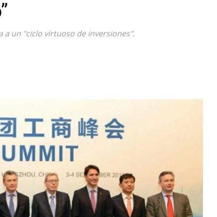
”
Diario
 a un "ciclo virtuoso de inversiones".