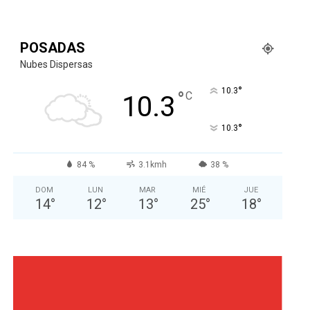
POSADAS
Nubes Dispersas
°
10.3
°
C
10.3
°
10.3
84 %
3.1kmh
38 %
DOM
LUN
MAR
MIÉ
JUE
14
°
12
°
13
°
25
°
18
°