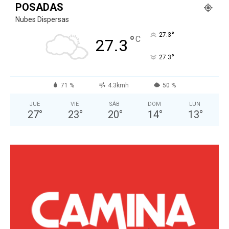
POSADAS
Nubes Dispersas
°
27.3
°
C
27.3
°
27.3
71 %
4.3kmh
50 %
JUE
VIE
SÁB
DOM
LUN
27
°
23
°
20
°
14
°
13
°