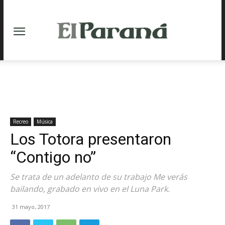
Recreo
Música
Los Totora presentaron
“Contigo no”
Se trata de un adelanto de su trabajo Me verás
bailando, grabado en vivo en el Luna Park.
31 mayo, 2017