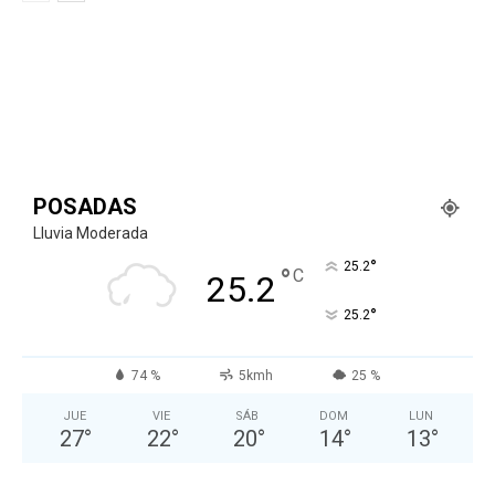
POSADAS
Lluvia Moderada
°
25.2
°
C
25.2
°
25.2
74 %
5kmh
25 %
JUE
VIE
SÁB
DOM
LUN
27
°
22
°
20
°
14
°
13
°