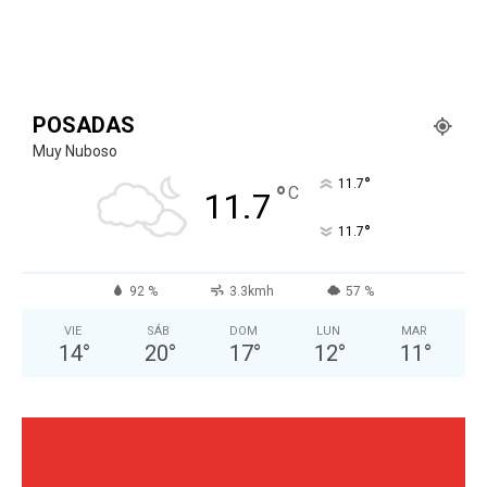
POSADAS
Muy Nuboso
°
11.7
°
C
11.7
°
11.7
92 %
3.3kmh
57 %
VIE
SÁB
DOM
LUN
MAR
14
°
20
°
17
°
12
°
11
°