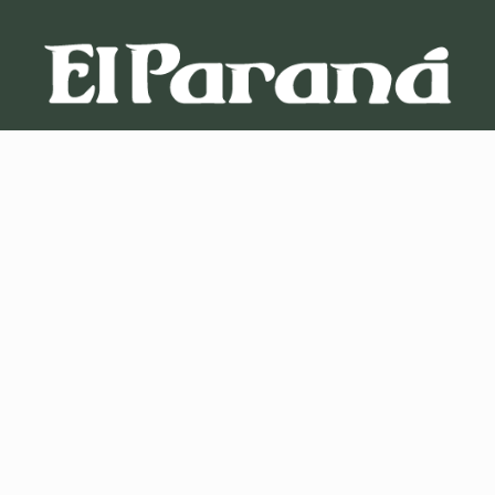
El Parana Diario es un periódico online de la provincia de
Misiones. En nuestro diario podrá encontrar las ultimas
noticias de la provincia, el país y el mundo desde una mirada
objetiva y con una gran diversidad de temas y categorías.
Trabajamos con un grupo de personas que están en la
constante búsqueda de las mejores noticias para vos.