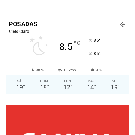
POSADAS
Cielo Claro
°
8.5
°
C
8.5
°
8.5
88 %
1.8kmh
4 %
SÁB
DOM
LUN
MAR
MIÉ
19
°
18
°
12
°
14
°
19
°