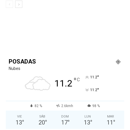
POSADAS
Nubes
°
11.2
°
C
11.2
°
11.2
82 %
2.6kmh
98 %
VIE
SÁB
DOM
LUN
MAR
13
°
20
°
17
°
13
°
11
°