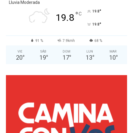
Lluvia Moderada
°
19.8
°
C
19.8
°
19.8
91 %
7.9kmh
68 %
VIE
SÁB
DOM
LUN
MAR
20
°
19
°
17
°
13
°
10
°