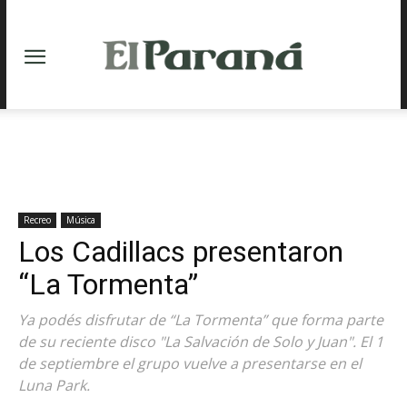
Recreo
Música
Los Cadillacs presentaron
“La Tormenta”
Ya podés disfrutar de “La Tormenta” que forma parte
de su reciente disco "La Salvación de Solo y Juan". El 1
de septiembre el grupo vuelve a presentarse en el
Luna Park.