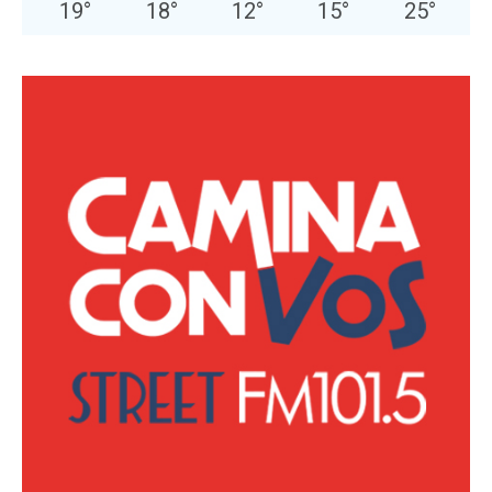
19
°
18
°
12
°
15
°
25
°