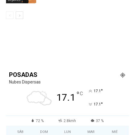
POSADAS
Nubes Dispersas
°
17.1
°
C
17.1
°
17.1
72 %
2.8kmh
37 %
SÁB
DOM
LUN
MAR
MIÉ