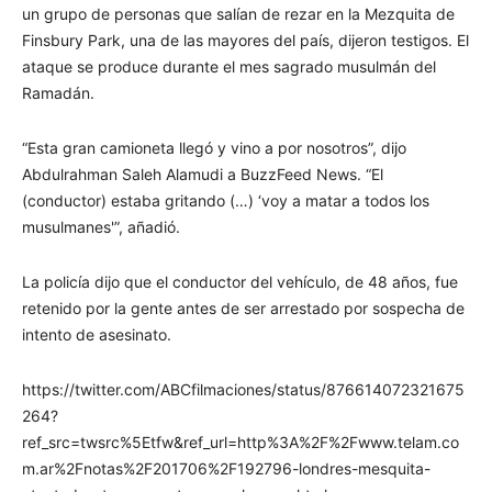
un grupo de personas que salían de rezar en la Mezquita de
Finsbury Park, una de las mayores del país, dijeron testigos. El
ataque se produce durante el mes sagrado musulmán del
Ramadán.
“Esta gran camioneta llegó y vino a por nosotros”, dijo
Abdulrahman Saleh Alamudi a BuzzFeed News. “El
(conductor) estaba gritando (…) ‘voy a matar a todos los
musulmanes'”, añadió.
La policía dijo que el conductor del vehículo, de 48 años, fue
retenido por la gente antes de ser arrestado por sospecha de
intento de asesinato.
https://twitter.com/ABCfilmaciones/status/876614072321675
264?
ref_src=twsrc%5Etfw&ref_url=http%3A%2F%2Fwww.telam.co
m.ar%2Fnotas%2F201706%2F192796-londres-mesquita-