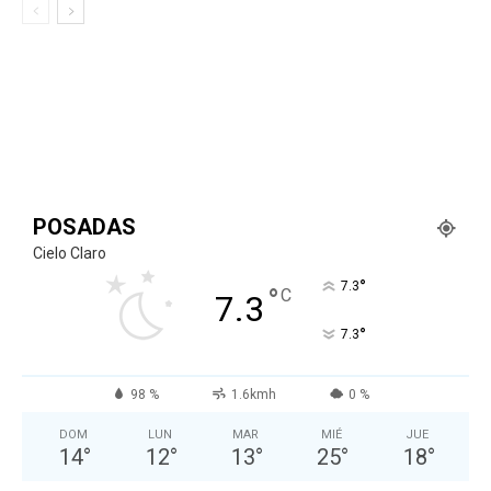
POSADAS
Cielo Claro
°
7.3
°
C
7.3
°
7.3
98 %
1.6kmh
0 %
DOM
LUN
MAR
MIÉ
JUE
14
°
12
°
13
°
25
°
18
°