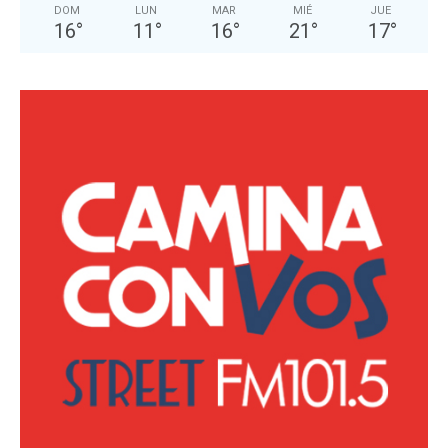
DOM
LUN
MAR
MIÉ
JUE
16
°
11
°
16
°
21
°
17
°