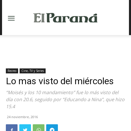
Recreo
Cine, TV y Series
Lo mas visto del miércoles
“Moisés y los 10 mandamiento” fue lo más visto del
día con 20.6, seguido por “Educando a Nina”, que hizo
15.4
24 noviembre, 2016