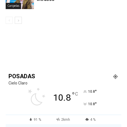
Caripelas
POSADAS
Cielo Claro
°
10.8
°
C
10.8
°
10.8
91 %
2kmh
4 %