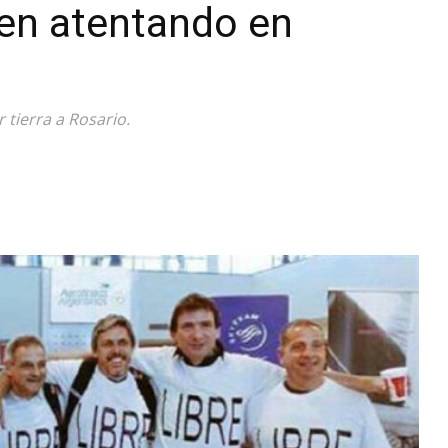
 en atentando en
Diario
 tierra a Rosario.