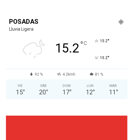
POSADAS
Lluvia Ligera
°
15.2
°
C
15.2
°
15.2
92 %
4.2kmh
81 %
VIE
SÁB
DOM
LUN
MAR
15
°
20
°
17
°
12
°
11
°