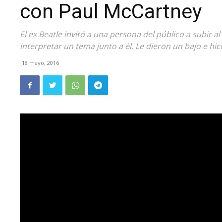
con Paul McCartney
El ex Beatle invitó a una persona del público a subir a
interpretar un tema junto a él. Le dieron un bajo e hic
18 mayo, 2016