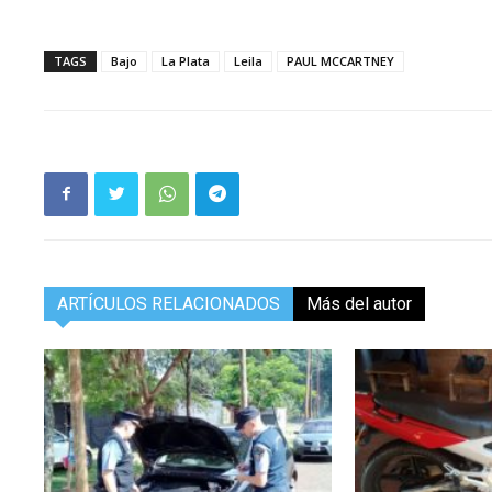
TAGS
Bajo
La Plata
Leila
PAUL MCCARTNEY
ARTÍCULOS RELACIONADOS
Más del autor