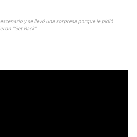
Diario
l escenario y se llevó una sorpresa porque le pidió
ieron "Get Back"