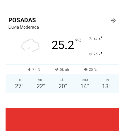
POSADAS
Lluvia Moderada
°
25.2
°
C
25.2
°
25.2
74 %
5kmh
25 %
JUE
VIE
SÁB
DOM
LUN
27
°
22
°
20
°
14
°
13
°