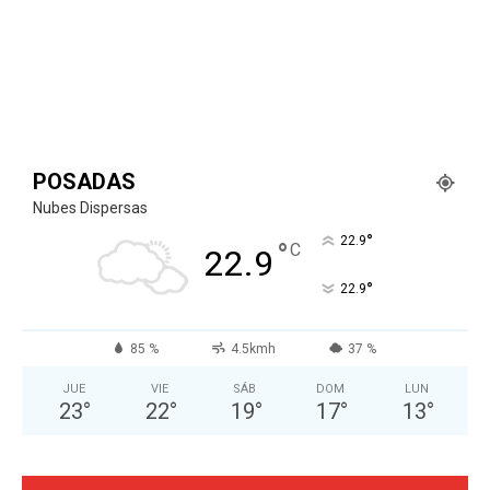
POSADAS
Nubes Dispersas
°
22.9
°
C
22.9
°
22.9
85 %
4.5kmh
37 %
JUE
VIE
SÁB
DOM
LUN
23
°
22
°
19
°
17
°
13
°