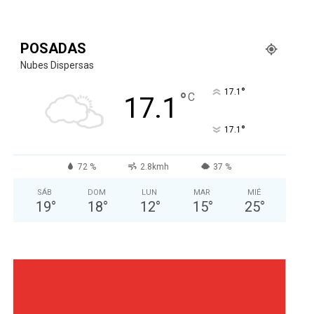
POSADAS
Nubes Dispersas
°
17.1
°
C
17.1
°
17.1
72 %
2.8kmh
37 %
SÁB
DOM
LUN
MAR
MIÉ
19
°
18
°
12
°
15
°
25
°