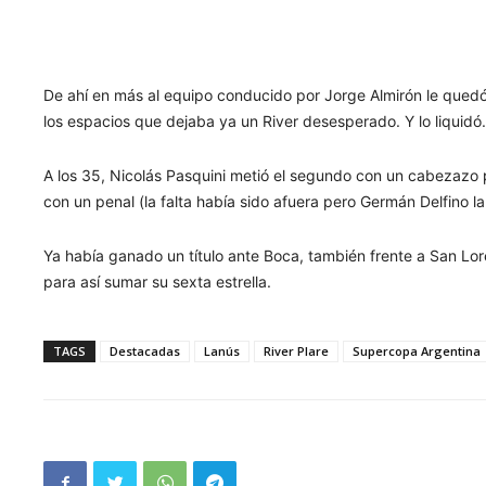
De ahí en más al equipo conducido por Jorge Almirón le quedó
los espacios que dejaba ya un River desesperado. Y lo liquid
A los 35, Nicolás Pasquini metió el segundo con un cabezazo pre
con un penal (la falta había sido afuera pero Germán Delfino la
Ya había ganado un título ante Boca, también frente a San Lor
para así sumar su sexta estrella.
TAGS
Destacadas
Lanús
River Plare
Supercopa Argentina