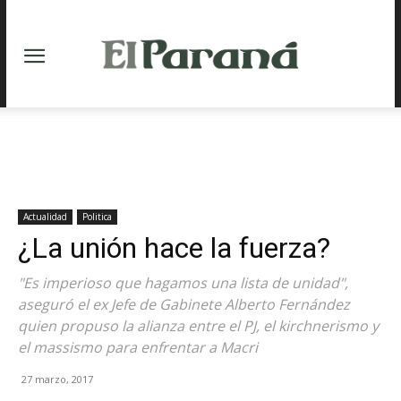
Actualidad
Politica
¿La unión hace la fuerza?
"Es imperioso que hagamos una lista de unidad",
aseguró el ex Jefe de Gabinete Alberto Fernández
quien propuso la alianza entre el PJ, el kirchnerismo y
el massismo para enfrentar a Macri
27 marzo, 2017