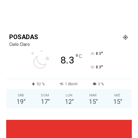
POSADAS
Cielo Claro
°
8.3
°
C
8.3
°
8.3
92 %
1.8kmh
3 %
SÁB
DOM
LUN
MAR
MIÉ
19
°
17
°
12
°
15
°
15
°