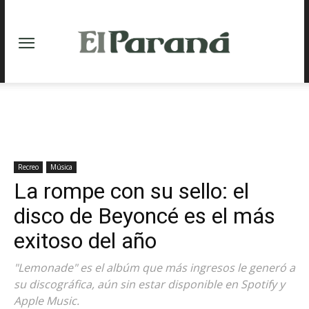
Recreo
Música
La rompe con su sello: el
disco de Beyoncé es el más
exitoso del año
"Lemonade" es el albúm que más ingresos le generó a
su discográfica, aún sin estar disponible en Spotify y
Apple Music.