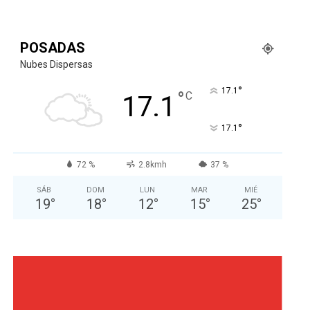
POSADAS
Nubes Dispersas
°
17.1
°
C
17.1
°
17.1
72 %
2.8kmh
37 %
SÁB
DOM
LUN
MAR
MIÉ
19
°
18
°
12
°
15
°
25
°