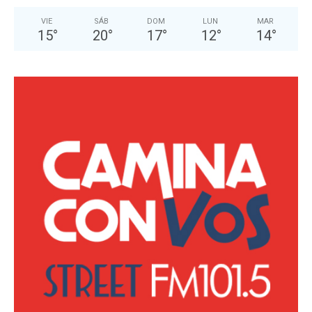
VIE
SÁB
DOM
LUN
MAR
15
°
20
°
17
°
12
°
14
°