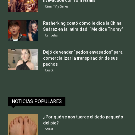
live-action con Tom Hanks
Cine, TV y Series
Rusherking contó cómo le dice la China
Suárez en la intimidad: “Me dice Thomy”
Caripelas
Dejó de vender “pedos envasados” para
comercializar la transpiración de sus
pechos
Cuack!
NOTICIAS POPULARES
¿Por qué se nos tuerce el dedo pequeño
del pie?
Salud