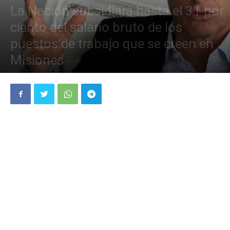
La Nación subsidiará hasta el 31 por
ciento del salario bruto de los
puestos de trabajo que se creen en
Misiones
26 abril, 2016