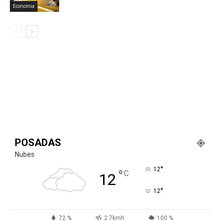
Economia
POSADAS
Nubes
°
12
°
C
12
°
12
72 %
2.7kmh
100 %