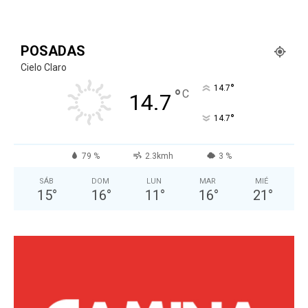
POSADAS
Cielo Claro
°
14.7
°
C
14.7
°
14.7
79 %
2.3kmh
3 %
SÁB
DOM
LUN
MAR
MIÉ
15
°
16
°
11
°
16
°
21
°