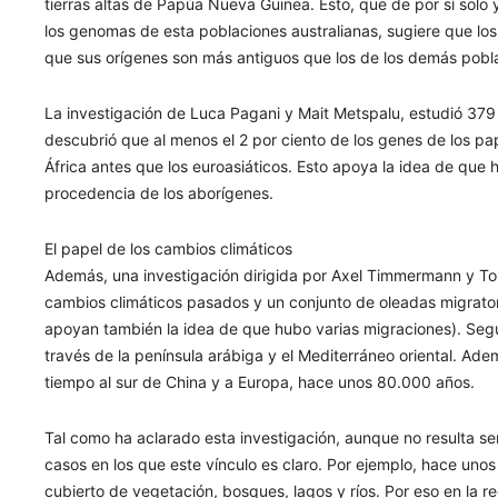
tierras altas de Papúa Nueva Guinea. Esto, que de por sí solo 
los genomas de esta poblaciones australianas, sugiere que lo
que sus orígenes son más antiguos que los de los demás pobl
La investigación de Luca Pagani y Mait Metspalu, estudió 37
descubrió que al menos el 2 por ciento de los genes de los 
África antes que los euroasiáticos. Esto apoya la idea de que 
procedencia de los aborígenes.
El papel de los cambios climáticos
Además, una investigación dirigida por Axel Timmermann y Tobi
cambios climáticos pasados y un conjunto de oleadas migrator
apoyan también la idea de que hubo varias migraciones). Seg
través de la península arábiga y el Mediterráneo oriental. Ad
tiempo al sur de China y a Europa, hace unos 80.000 años.
Tal como ha aclarado esta investigación, aunque no resulta sen
casos en los que este vínculo es claro. Por ejemplo, hace uno
cubierto de vegetación, bosques, lagos y ríos. Por eso en la