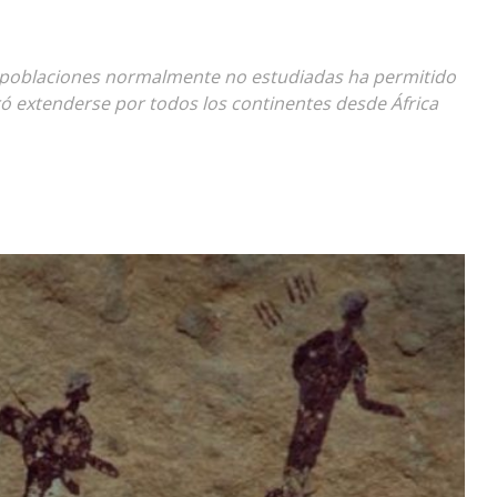
Diario
 poblaciones normalmente no estudiadas ha permitido
 extenderse por todos los continentes desde África