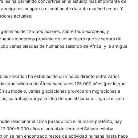
ya les ha permitido convertirse en el estudio más importante de
s aborígenes ocuparon el continente durante mucho tiempo. Y
adores actuales.
9 genomas de 125 poblaciones, sobre todo europeas, y
papuanos modernos proviene de un ancestro que se separó de
hubo varias oleadas de humanos saliendo de África, y la antigua
as Friedrich ha establecido un vínculo directo entre varios
ias que salieron de África hace unos 125.000 años (por lo que
ún su modelo, varias glaciaciones provocaron migraciones a
emás, su trabajo apoya la idea de que el humano llegó al mismo
cillo relacionar el clima pasado con el humano pretérito, hay
s 12.000-5.000 años el actual desierto del Sáhara estaba
 región se han encontrado restos de actividad humana hasta hace