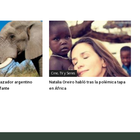
Cine, TV y Series
cazador argentino
Natalia Oreiro habló tras la polémica tapa
fante
en África