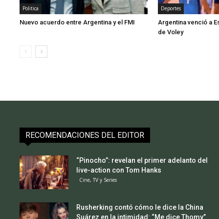
Politica
Deportes
Nuevo acuerdo entre Argentina y el FMI
Argentina venció a E
de Voley
RECOMENDACIONES DEL EDITOR
“Pinocho”: revelan el primer adelanto del
live-action con Tom Hanks
Cine, TV y Series
Rusherking contó cómo le dice la China
Suárez en la intimidad: “Me dice Thomy”