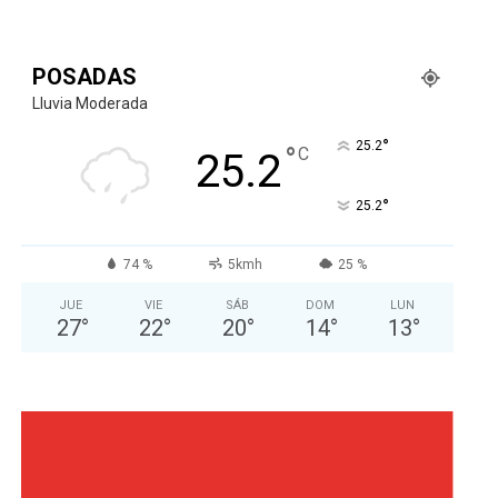
POSADAS
Lluvia Moderada
°
25.2
°
C
25.2
°
25.2
74 %
5kmh
25 %
JUE
VIE
SÁB
DOM
LUN
27
°
22
°
20
°
14
°
13
°