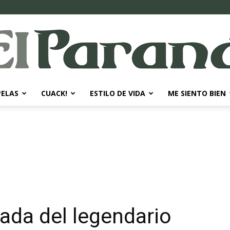
PELAS
CUACK!
ESTILO DE VIDA
ME SIENTO BIEN
El
Paraná
tada del legendario