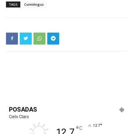
TAGS
Cunnilingus
POSADAS
Cielo Claro
°
12.7
°
C
12.7