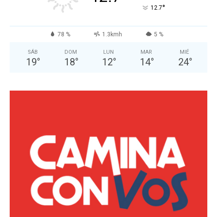
°
12.7
78 %
1.3kmh
5 %
SÁB
DOM
LUN
MAR
MIÉ
19
°
18
°
12
°
14
°
24
°