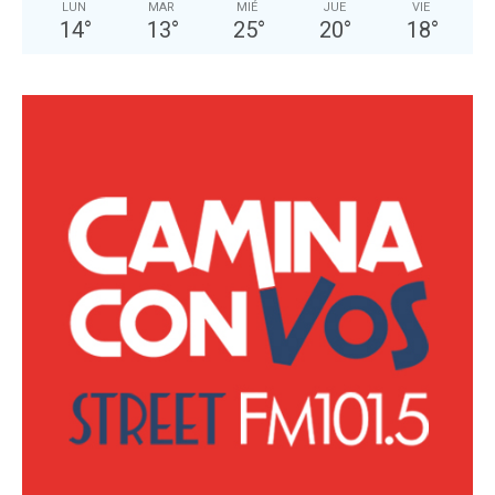
LUN
MAR
MIÉ
JUE
VIE
14
°
13
°
25
°
20
°
18
°