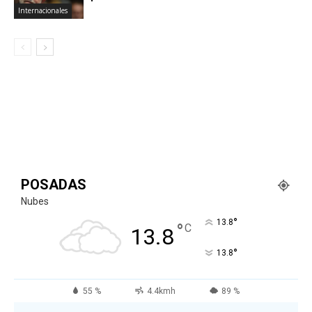
Internacionales
POSADAS
Nubes
°
13.8
°
C
13.8
°
13.8
55 %
4.4kmh
89 %