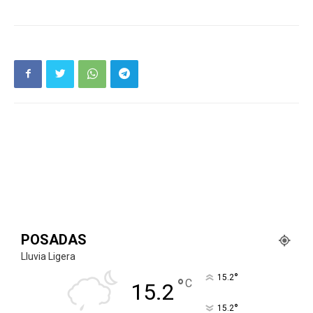
POSADAS
Lluvia Ligera
°
15.2
°
C
15.2
°
15.2