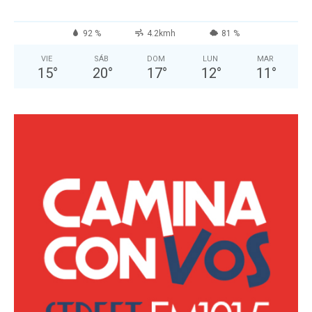
92 %
4.2kmh
81 %
VIE
SÁB
DOM
LUN
MAR
15
°
20
°
17
°
12
°
11
°