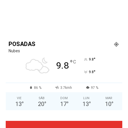
POSADAS
Nubes
°
9.8
°
C
9.8
°
9.8
86 %
3.7kmh
97 %
VIE
SÁB
DOM
LUN
MAR
13
°
20
°
17
°
13
°
10
°