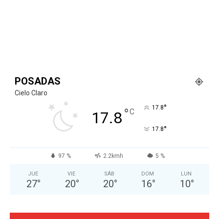
POSADAS
Cielo Claro
°
17.8
°
C
17.8
°
17.8
97 %
2.2kmh
5 %
JUE
VIE
SÁB
DOM
LUN
27
°
20
°
20
°
16
°
10
°