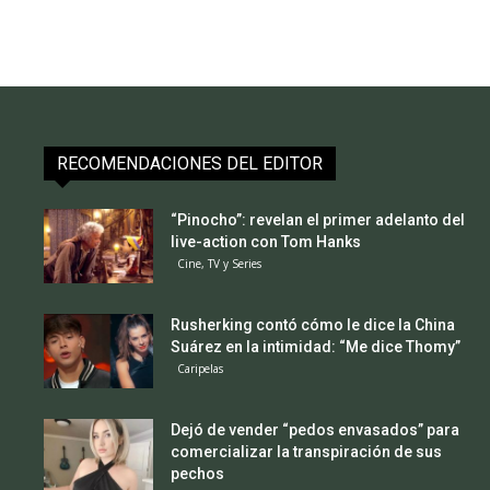
RECOMENDACIONES DEL EDITOR
“Pinocho”: revelan el primer adelanto del
live-action con Tom Hanks
Cine, TV y Series
Rusherking contó cómo le dice la China
Suárez en la intimidad: “Me dice Thomy”
Caripelas
Dejó de vender “pedos envasados” para
comercializar la transpiración de sus
pechos