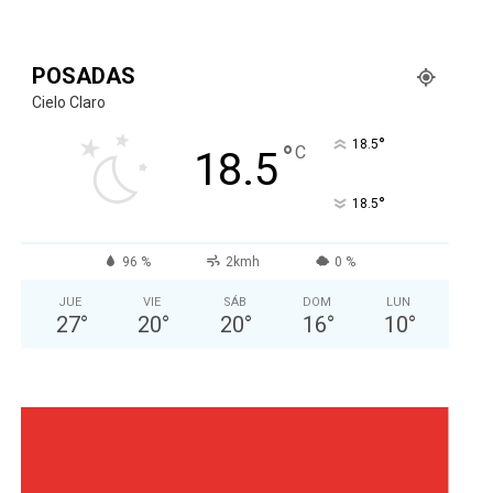
POSADAS
Cielo Claro
°
18.5
°
C
18.5
°
18.5
96 %
2kmh
0 %
JUE
VIE
SÁB
DOM
LUN
27
°
20
°
20
°
16
°
10
°