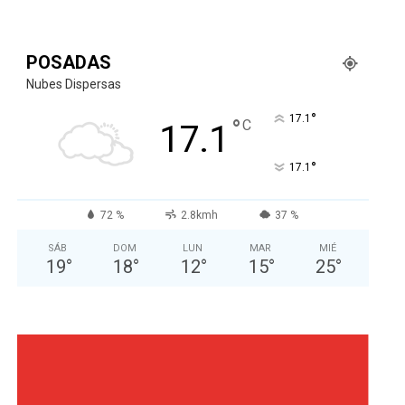
POSADAS
Nubes Dispersas
°
17.1
°
C
17.1
°
17.1
72 %
2.8kmh
37 %
SÁB
DOM
LUN
MAR
MIÉ
19
°
18
°
12
°
15
°
25
°