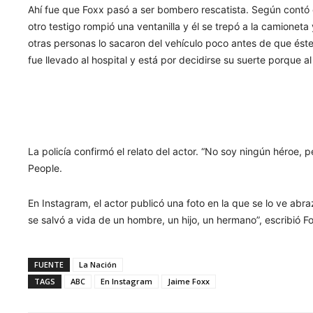
Ahí fue que Foxx pasó a ser bombero rescatista. Según contó e
otro testigo rompió una ventanilla y él se trepó a la camionet
otras personas lo sacaron del vehículo poco antes de que ést
fue llevado al hospital y está por decidirse su suerte porque a
La policía confirmó el relato del actor. “No soy ningún héroe, 
People.
En Instagram, el actor publicó una foto en la que se lo ve abr
se salvó a vida de un hombre, un hijo, un hermano”, escribió F
FUENTE
La Nación
TAGS
ABC
En Instagram
Jaime Foxx