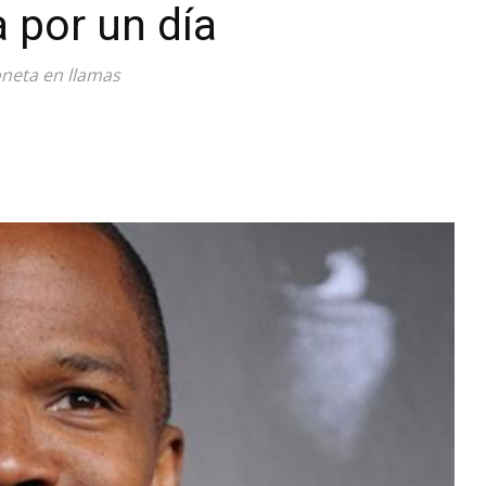
 por un día
Diario
oneta en llamas