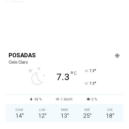
POSADAS
Cielo Claro
°
7.3
°
C
7.3
°
7.3
98 %
1.6kmh
0 %
DOM
LUN
MAR
MIÉ
JUE
14
°
12
°
13
°
25
°
18
°