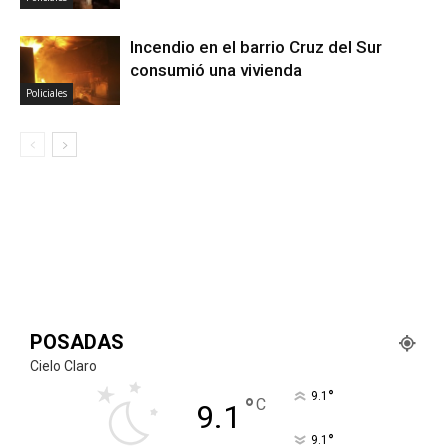
Incendio en el barrio Cruz del Sur
consumió una vivienda
Policiales
POSADAS
Cielo Claro
°
9.1
°
C
9.1
°
9.1