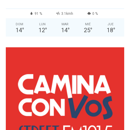
91 %
3.1kmh
0 %
DOM
LUN
MAR
MIÉ
JUE
14
°
12
°
14
°
25
°
18
°