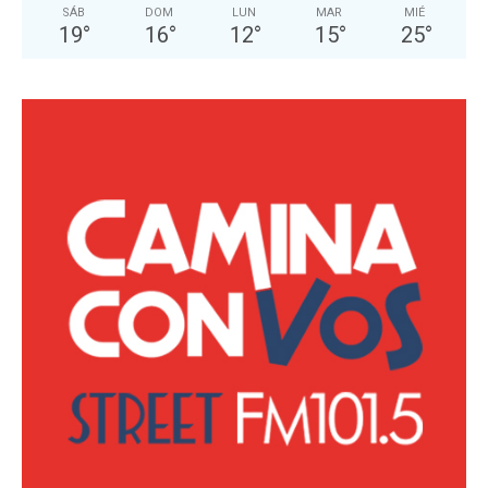
SÁB
DOM
LUN
MAR
MIÉ
19
°
16
°
12
°
15
°
25
°