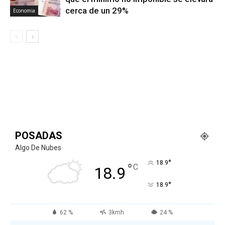
cerca de un 29%
Economia
POSADAS
Algo De Nubes
°
18.9
°
C
18.9
°
18.9
62 %
3kmh
24 %