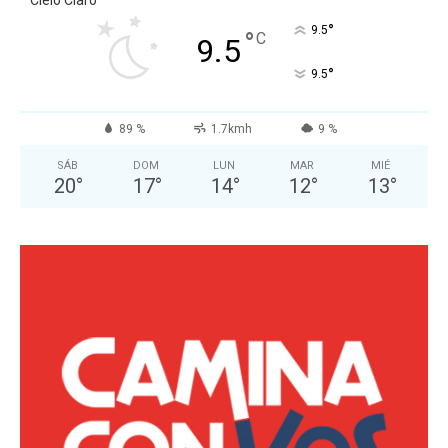
Cielo Claro
°
9.5
°
C
9.5
°
9.5
89 %
1.7kmh
9 %
SÁB
DOM
LUN
MAR
MIÉ
20
°
17
°
14
°
12
°
13
°